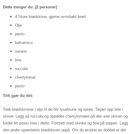
D
ette
trenger du: (
2 personer
)
4 Store brødskiver
, gjerne
ovnsbakt brød
O
lje
pesto
ba
lsamico
serano
brie
ruc
c
ola
cherry
tomat
pesto
Slik gjør du det:
Stek brødskivene i olje til de blir lysebrune
og sprøe. Skjær opp brie i
skiver.
Legg på ruc
c
ol
a og oppdelte cherrytomater på den ene skiven og
fordel litt pesto inne i dette.
F
ortsett med skinke og brie på toppe
n. Legg
den andre sprøstekte
brødskiven oppå. Om du ønsker en dobbel er det