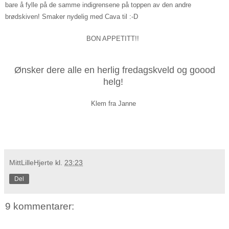
bare å fylle p
å de samme indigrensene på toppen av den andre
brødskiven! Smaker nydelig med Cava til
:-D
BON APPETIT
T!!
Ønsker dere alle en herlig fredag
skveld og goood
helg
!
Klem fra Janne
MittLilleHjerte
kl.
23:23
Del
9 kommentarer: