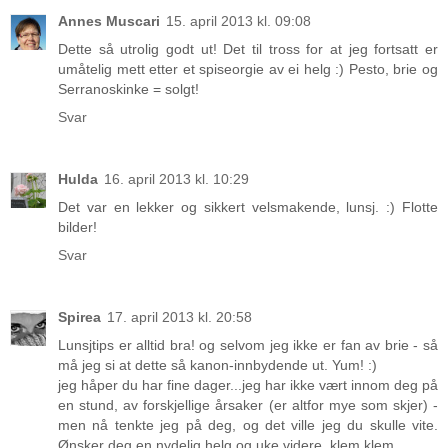
Annes Muscari
15. april 2013 kl. 09:08
Dette så utrolig godt ut! Det til tross for at jeg fortsatt er
umåtelig mett etter et spiseorgie av ei helg :) Pesto, brie og
Serranoskinke = solgt!
Svar
Hulda
16. april 2013 kl. 10:29
Det var en lekker og sikkert velsmakende, lunsj. :) Flotte
bilder!
Svar
Spirea
17. april 2013 kl. 20:58
Lunsjtips er alltid bra! og selvom jeg ikke er fan av brie - så
må jeg si at dette så kanon-innbydende ut. Yum! :)
jeg håper du har fine dager...jeg har ikke vært innom deg på
en stund, av forskjellige årsaker (er altfor mye som skjer) -
men nå tenkte jeg på deg, og det ville jeg du skulle vite.
Ønsker deg en nydelig helg og uke videre. klem klem