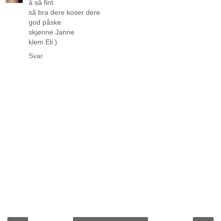
å så fint
så bra dere koser dere
god påske
skjønne Janne
klem Eli:)
Svar