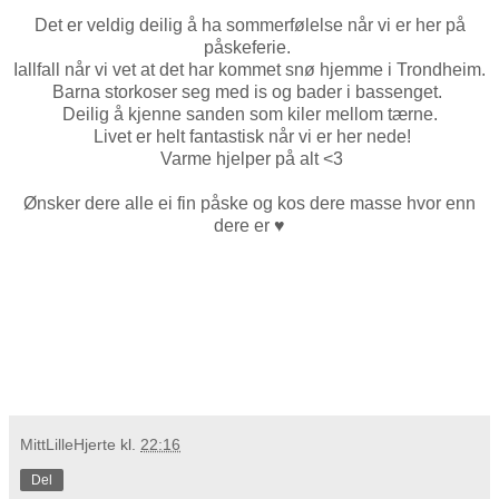
Det er veldig deilig å ha sommerfølelse når vi er her på
påskeferie.
Iallfall når vi vet at det har kommet snø hjemme i Trondheim.
Barna storkoser seg med is og bader i bassenget.
Deilig å kjenne sanden som kiler mellom tærne.
Livet er helt fantastisk når vi er her nede!
Varme hjelper på alt <3
Ønsker dere alle ei fin påske og kos dere masse hvor enn
dere er
♥
MittLilleHjerte
kl.
22:16
Del