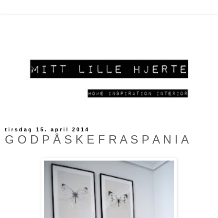
tirsdag 15. april 2014
G O D P Å S K E F R A S P A N I A