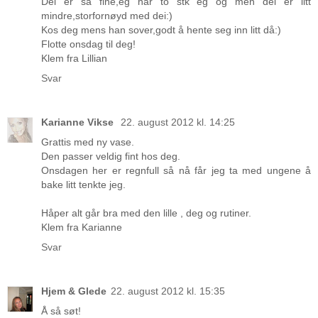
Dei er så fine,eg har to stk eg og men dei er litt
mindre,storfornøyd med dei:)
Kos deg mens han sover,godt å hente seg inn litt då:)
Flotte onsdag til deg!
Klem fra Lillian
Svar
Karianne Vikse
22. august 2012 kl. 14:25
Grattis med ny vase.
Den passer veldig fint hos deg.
Onsdagen her er regnfull så nå får jeg ta med ungene å
bake litt tenkte jeg.
Håper alt går bra med den lille , deg og rutiner.
Klem fra Karianne
Svar
Hjem & Glede
22. august 2012 kl. 15:35
Å så søt!