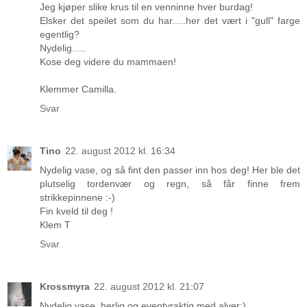
Jeg kjøper slike krus til en venninne hver burdag!
Elsker det speilet som du har.....her det vært i "gull" farge
egentlig?
Nydelig.....
Kose deg videre du mammaen!
Klemmer Camilla.
Svar
Tino
22. august 2012 kl. 16:34
Nydelig vase, og så fint den passer inn hos deg! Her ble det
plutselig tordenvær og regn, så får finne frem
strikkepinnene :-)
Fin kveld til deg !
Klem T
Svar
Krossmyra
22. august 2012 kl. 21:07
Nydelig vase, herlig og eventyraktig med alver:)