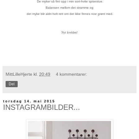
De myker så fint opp i min sort-hvite spisestue.
Balansen mellom det stramme og
det myke blir aldri helt rett om det ikke finnes noe grønt med.
Nyt kvelden!
MittLilleHjerte
kl.
20:49
4 kommentarer:
Del
torsdag 14. mai 2015
INSTAGRAMBILDER...