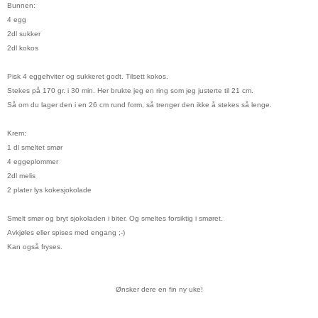
Bunnen:
4 egg
2dl sukker
2dl kokos
Pisk 4 eggehviter og sukkeret godt. Tilsett kokos.
Stekes på 170 gr. i 30 min. Her brukte jeg en ring som jeg justerte til 21 cm.
Så om du lager den i en 26 cm rund form, så trenger den ikke å stekes så lenge.
Krem:
1 dl smeltet smør
4 eggeplommer
2dl melis
2 plater lys kokesjokolade
Smelt smør og bryt sjokoladen i biter. Og smeltes forsiktig i smøret.
Avkjøles eller spises med engang ;-)
Kan også fryses.
Ønsker dere en fin ny uke!