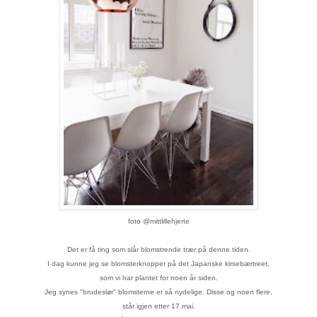
foto @mittlillehjerte
Det er få ting som slår blomstrende trær på denne tiden.
I dag kunne jeg se
blomsterknopper på det Japanske kirsebærtreet,
som vi har plantet for noen år siden.
Jeg synes "brudeslør" blomsterne er så nydelige. Disse og noen flere,
står igjen etter 17.mai.