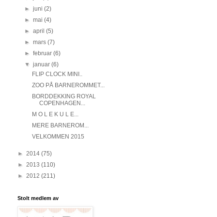
►
juni
(2)
►
mai
(4)
►
april
(5)
►
mars
(7)
►
februar
(6)
▼
januar
(6)
FLIP CLOCK MINI..
ZOO PÅ BARNEROMMET...
BORDDEKKING ROYAL
COPENHAGEN...
M O L E K U L E...
MERE BARNEROM...
VELKOMMEN 2015
►
2014
(75)
►
2013
(110)
►
2012
(211)
Stolt medlem av