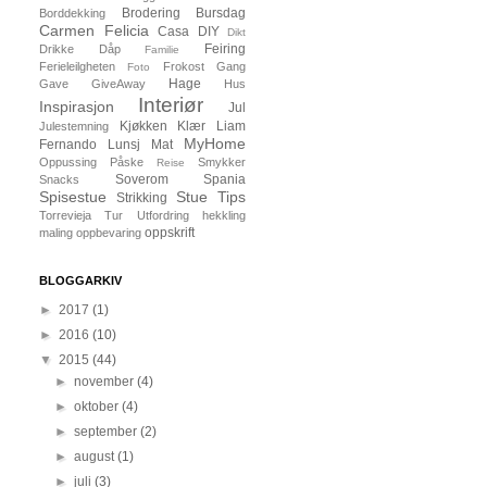
Brodering
Bursdag
Borddekking
Carmen Felicia
Casa
DIY
Dikt
Feiring
Drikke
Dåp
Familie
Ferieleilgheten
Frokost
Gang
Foto
Hage
Gave
GiveAway
Hus
Interiør
Inspirasjon
Jul
Kjøkken
Klær
Liam
Julestemning
MyHome
Fernando
Lunsj
Mat
Oppussing
Påske
Smykker
Reise
Soverom
Spania
Snacks
Spisestue
Stue
Tips
Strikking
Torrevieja
Tur
Utfordring
hekkling
oppskrift
maling
oppbevaring
BLOGGARKIV
►
2017
(1)
►
2016
(10)
▼
2015
(44)
►
november
(4)
►
oktober
(4)
►
september
(2)
►
august
(1)
►
juli
(3)