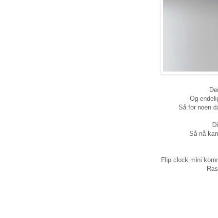
Den
Og endelig
Så for noen d
Di
Så nå kan 
Flip clock mini kom
Ras