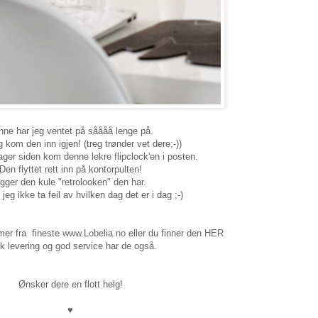
ne har jeg ventet på såååå lenge på.
 kom den inn igjen! (treg trønder vet dere;-))
ager siden kom denne lekre flipclock'en i posten.
Den flyttet rett inn på kontorpulten!
gger den kule "retrolooken" den har.
jeg ikke ta feil av hvilken dag det er i dag ;-)
mer fra fineste
www.Lobelia.no
eller du finner den
HER
k levering og god service har de også.
Ønsker dere en flott helg!
♥