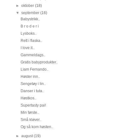
►
oktober
(18)
▼
september
(16)
Babystrikk..
B r o d e r i
Lysboks..
Rett i flaska..
I love it..
Gammeldags..
Gratis babyprodukter..
Liam Fernando..
Høster inn..
Sengetøy i lin..
Danser i tuta..
Høstkos..
Supertasty pai!
Min første..
Små kløver..
Og så kom høsten..
►
august
(19)