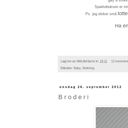
gøy å strikk
Sparkebuksen er str
totte
Ps. jeg elsker små
Ha en
Lagt inn av
MittLilleHjerte
kl.
19:11
12 komment
Etiketter:
Baby
,
Strikking
onsdag 26. september 2012
B r o d e r i