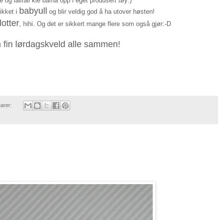
e og iallfall kle barna opp i eget produsert tøy:)
babyull
ikket i
og blir veldig god å ha utover høsten!
lotter
, hihi. Og det er sikkert mange flere som også gjør:-D
 fin lørdagskveld alle sammen!
arer: