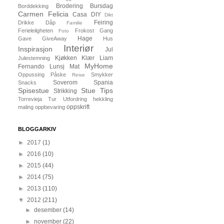
Brodering
Bursdag
Borddekking
Carmen Felicia
Casa
DIY
Dikt
Feiring
Drikke
Dåp
Familie
Ferieleilgheten
Frokost
Gang
Foto
Hage
Gave
GiveAway
Hus
Interiør
Inspirasjon
Jul
Kjøkken
Klær
Liam
Julestemning
MyHome
Fernando
Lunsj
Mat
Oppussing
Påske
Smykker
Reise
Soverom
Spania
Snacks
Spisestue
Stue
Tips
Strikking
Torrevieja
Tur
Utfordring
hekkling
oppskrift
maling
oppbevaring
BLOGGARKIV
►
2017
(1)
►
2016
(10)
►
2015
(44)
►
2014
(75)
►
2013
(110)
▼
2012
(211)
►
desember
(14)
►
november
(22)