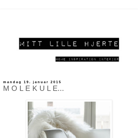
mandag 19. januar 2015
M O L E K U L E...