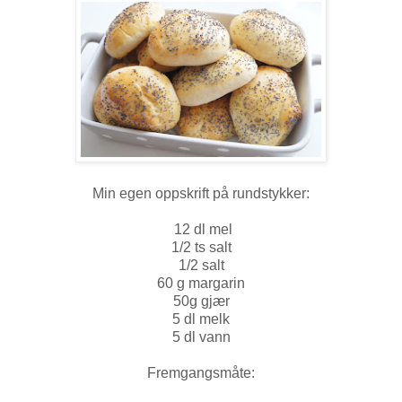
Min egen oppskrift på rundstykker:
12 dl mel
1/2 ts salt
1/2 salt
60 g margarin
50g gjær
5 dl melk
5 dl vann
Fremgangsmåte: