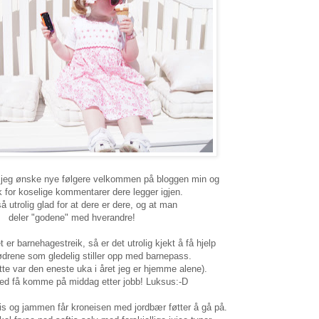
l jeg ønske nye følgere velkommen på bloggen min og
 for koselige kommentarer dere legger igjen.
så utrolig glad for at dere er dere, og at man
deler "godene" med hverandre!
t er barnehagestreik, så er det utrolig kjekt å få hjelp
rene som gledelig stiller opp med barnepass.
tte var den eneste uka i året jeg er hjemme alene).
med få komme på middag etter jobb! Luksus:-D
 is og jammen får kroneisen med jordbær føtter å gå på.