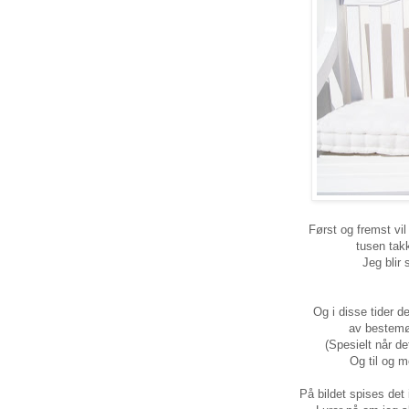
Først og fremst vi
tusen takk
Jeg blir 
Og i disse tider de
av bestemød
(Spesielt når de
Og til og 
På bildet spises det