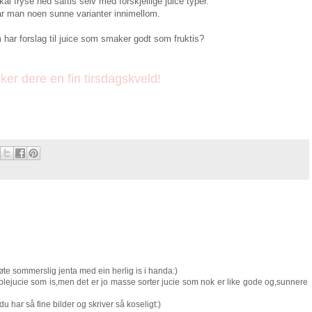
al fryse ned saftis selv med forskjellige juice typer.
r man noen sunne varianter innimellom.
har forslag til juice som smaker godt som fruktis?
er dere en fin tirsdagskveld!
øte sommerslig jenta med ein herlig is i handa:)
plejucie som is,men det er jo masse sorter jucie som nok er like gode og,sunnere
 har så fine bilder og skriver så koseligt:)