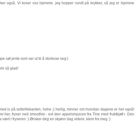
reiker også. Vi koser oss hjemme. jeg hopper rundt på krykker, så jeg er hjemme
e søt jente som ser ut til å storkose seg:)
lir så glad!
g med is på solbrillekanten, hehe ;) herlig, minner om hvordan dagene er her også!
er her, fryser ned smoothie - evt den appelsinjuicen fra Tine med fruktkjøtt i. Den
 vært i fryseren :) Ønsker deg en skjønn dag videre. klem fra meg :)