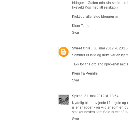
fridager... Gutten min sin skole st
likevel:) Kos med litt selskap:)
Kjekt du ville følge bloggen min
Klem Tonje
Svar
Sweet Chili .
30. mai 2012 kl. 23:15
Sommer er istid og dette var en kjemp
Takk for fine ord ang kjøkkenet mitt, b
Klem fra Pernille
Svar
Spirea
31. mai 2012 kl. 13:54
Nydelig bilde av jente i fin kjole o
is er snadder - og vi gjør som en ov
smaker nesten som Solo-is etter å ha
Svar