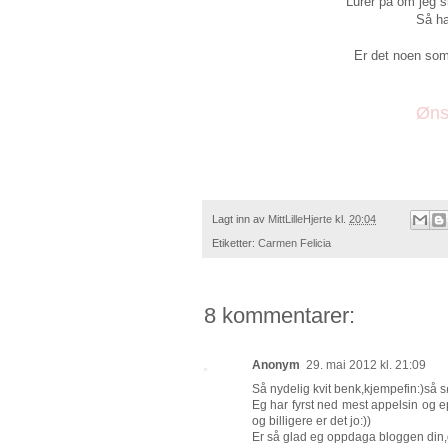
Lurer på om jeg sk
Så ha
Er det noen som 
Ønsk
Lagt inn av
MittLilleHjerte
kl.
20:04
Etiketter:
Carmen Felicia
8 kommentarer:
Anonym
29. mai 2012 kl. 21:09
Så nydelig kvit benk,kjempefin:)så s
Eg har fyrst ned mest appelsin og e
og billigere er det jo:))
Er så glad eg oppdaga bloggen din,du