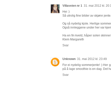
Villaveien nr 1
31. mai 2012 kl. 20:
Hei :)
Så utrolig fine bilder av skjønn jente
Og så nydelig kjole. Herlige sommer
Også innleggene under her var kjempe
Ha en fin kveld, håper solen skinne
Klem Margareth
Svar
Unknown
31. mai 2012 kl. 23:49
For ei nydelig sommerjente! :) Her 
på å lage smoothie-is en dag. Det hør
Svar