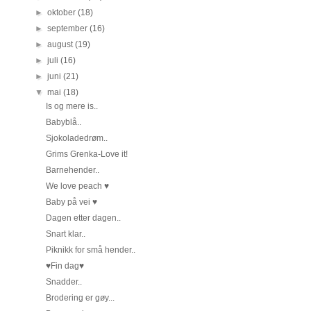
►
oktober
(18)
►
september
(16)
►
august
(19)
►
juli
(16)
►
juni
(21)
▼
mai
(18)
Is og mere is..
Babyblå..
Sjokoladedrøm..
Grims Grenka-Love it!
Barnehender..
We love peach ♥
Baby på vei ♥
Dagen etter dagen..
Snart klar..
Piknikk for små hender..
♥Fin dag♥
Snadder..
Brodering er gøy...