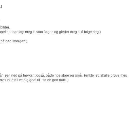
11
.
bilder.
fine. har lagt meg til som følger, og gleder meg til å følge deg:)
r på deg imorgen:)
går isen ned på høykant også, både hos store og små. Tenkte jeg skulle prøve meg
es iallefall veldig godt ut. Ha en god natt! :)