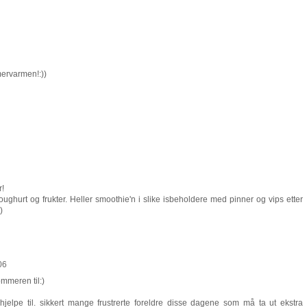
mervarmen!:))
r!
oughurt og frukter. Heller smoothie'n i slike isbeholdere med pinner og vips etter
)
06
ommeren til:)
jelpe til. sikkert mange frustrerte foreldre disse dagene som må ta ut ekstra