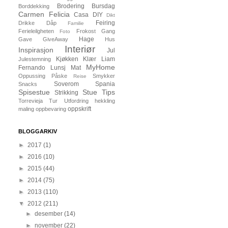
Brodering
Bursdag
Borddekking
Carmen Felicia
Casa
DIY
Dikt
Feiring
Drikke
Dåp
Familie
Ferieleilgheten
Frokost
Gang
Foto
Hage
Gave
GiveAway
Hus
Interiør
Inspirasjon
Jul
Kjøkken
Klær
Liam
Julestemning
MyHome
Fernando
Lunsj
Mat
Oppussing
Påske
Smykker
Reise
Soverom
Spania
Snacks
Spisestue
Stue
Tips
Strikking
Torrevieja
Tur
Utfordring
hekkling
oppskrift
maling
oppbevaring
BLOGGARKIV
►
2017
(1)
►
2016
(10)
►
2015
(44)
►
2014
(75)
►
2013
(110)
▼
2012
(211)
►
desember
(14)
►
november
(22)