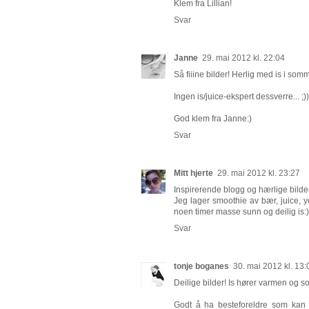
Klem fra Lillian!
Svar
Janne
29. mai 2012 kl. 22:04
Så fiiine bilder! Herlig med is i som
Ingen is/juice-ekspert dessverre... ;))
God klem fra Janne:)
Svar
Mitt hjerte
29. mai 2012 kl. 23:27
Inspirerende blogg og hærlige bilde
Jeg lager smoothie av bær, juice, y
noen timer masse sunn og deilig is:)
Svar
tonje boganes
30. mai 2012 kl. 13:
Deilige bilder! Is hører varmen og s
Godt å ha besteforeldre som kan h