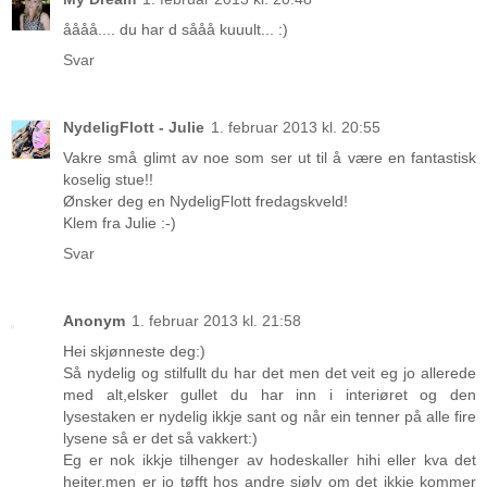
åååå.... du har d sååå kuuult... :)
Svar
NydeligFlott - Julie
1. februar 2013 kl. 20:55
Vakre små glimt av noe som ser ut til å være en fantastisk
koselig stue!!
Ønsker deg en NydeligFlott fredagskveld!
Klem fra Julie :-)
Svar
Anonym
1. februar 2013 kl. 21:58
Hei skjønneste deg:)
Så nydelig og stilfullt du har det men det veit eg jo allerede
med alt,elsker gullet du har inn i interiøret og den
lysestaken er nydelig ikkje sant og når ein tenner på alle fire
lysene så er det så vakkert:)
Eg er nok ikkje tilhenger av hodeskaller hihi eller kva det
heiter,men er jo tøfft hos andre sjølv om det ikkje kommer