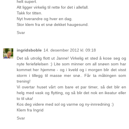
helt supert.
Alt ligger virkelig til rette for det i allefall.
Takk for titten.
Nyt hverandre og hver en dag.
Stor klem fra et snø dekket haugesund.
Svar
ingridsboble
14. desember 2012 kl. 09:18
Det så utrolig flott ut Janne! Virkelig et sted å kose seg og
nyte feriefølelsen :) Lite som minner om all snøen som har
kommet her hjemme - og i kveld og i morgen blir det visst
storm i tillegg til masse mer snø.. Får ta måkingen som
trening!
Vi overtar huset vårt om bare et par timer, så det blir en
helg med vask og flytting, og så blir det nok en ikeatur eller
to til uka!
Kos deg videre med sol og varme og ny-innredning :)
Klem fra Ingrid
Svar