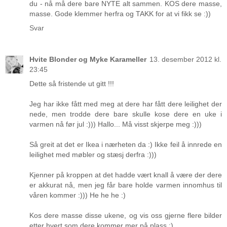
du - nå må dere bare NYTE alt sammen. KOS dere masse,
masse. Gode klemmer herfra og TAKK for at vi fikk se :))
Svar
Hvite Blonder og Myke Karameller
13. desember 2012 kl.
23:45
Dette så fristende ut gitt !!!
Jeg har ikke fått med meg at dere har fått dere leilighet der
nede, men trodde dere bare skulle kose dere en uke i
varmen nå før jul :))) Hallo... Må visst skjerpe meg :)))
Så greit at det er Ikea i nærheten da :) Ikke feil å innrede en
leilighet med møbler og stæsj derfra :)))
Kjenner på kroppen at det hadde vært knall å være der dere
er akkurat nå, men jeg får bare holde varmen innomhus til
våren kommer :))) He he he :)
Kos dere masse disse ukene, og vis oss gjerne flere bilder
etter hvert som dere kommer mer på plass :)