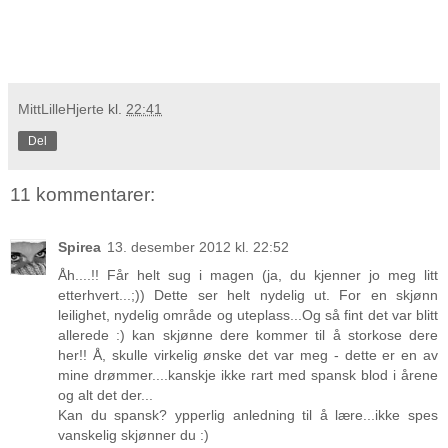
MittLilleHjerte
kl.
22:41
Del
11 kommentarer:
Spirea
13. desember 2012 kl. 22:52
Åh....!! Får helt sug i magen (ja, du kjenner jo meg litt
etterhvert...;)) Dette ser helt nydelig ut. For en skjønn
leilighet, nydelig område og uteplass...Og så fint det var blitt
allerede :) kan skjønne dere kommer til å storkose dere
her!! Å, skulle virkelig ønske det var meg - dette er en av
mine drømmer....kanskje ikke rart med spansk blod i årene
og alt det der...
Kan du spansk? ypperlig anledning til å lære...ikke spes
vanskelig skjønner du :)