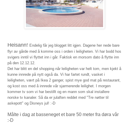
Heisann!
Endelig får jeg blogget litt igjen. Dagene her nede bare
flyr av gårde med å komme oss i orden i leiligheten. Vi har bodd hos
svigers inntil vi flyttet inn i går. Faktisk en morsom dato å flytte inn
på den 12.12.12.
Det har blitt en del shopping når leiligheten var helt tom, men kjekt å
kunne innrede på nytt også da. Vi har fartet rundt, vasket i
leiligheten, vært på Ikea 2 ganger, spist mye god mat på restaurant,
og kost oss med å innrede vår sjarmerende leilighet. I morgen
kommer tv som vi har bestillt og en mann som skal installere
norske tv kanaler. Så da er julaften reddet med "Tre nøtter til
askepott" og Disneys jul! :-D
Målte i dag at basseneget et bare 50 meter fra døra vår
:-D