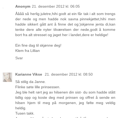
Anonym
21. desember 2012 kl. 06:05
Åååå så herlig juletre,hihi godt at ein får tak i alt som trengs
der nede og men hadde nok savna pinnekjøttet,hihi men
hadde sikkert gått ant å finne det og:)skjønne jenta di,kan
tenke dere alle nyter tilværelsen der nede,godt å komme
bort fra alt stresset og jaget her i landet,dere er heldige!
Ein fine dag til skjønne deg!
Klem fra Lillian
Svar
Karianne Vikse
21. desember 2012 kl. 08:50
Så stilig da Janne.
Flinke søte lille prinsessen.
Jeg ble helt rørt jeg av hilsenen din sist- du som hadde stått
tidlig opp og koste deg med prinsen og offret å sende en
hilsen hjem til meg på morgenen, jeg følte meg veldig
heldig.
Tusen takk.