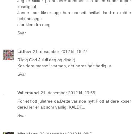
Jeg er sikker på at dere kommer til å få en super duper
koselig jul.
Janne mor fikser opp hun uansett hvilket land en måtte
befinne seg i.
stor klem fra meg
Svar
Littlew
21. desember 2012 kl. 18:27
Riktig God Jul til deg og dine :)
Kos dere masse i varmen, det høres helt herlig ut.
Svar
Vallersund
21. desember 2012 kl. 23:55
For et flott juletree da.Dette var noe nytt.Flott at dere koser
dere.Her er alt som vanlig, KALDT...
Svar
Mitt hjerte
22. desember 2012 kl. 08:51