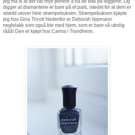
jeg må si at det var mye penere å ha de bak på leggene. Og
digger at diamantene er bare på et parti, istedet for at dem er
strødd utover hele strømpebuksen. Strømpebuksen kjøpte
jeg hos Gina Tricot! Nedenfor er Deborah lippmann
neglelakk som også ble med hjem, som er bare så utrolig
rååå! Den er kjøpt hos Carma i Trondheim.