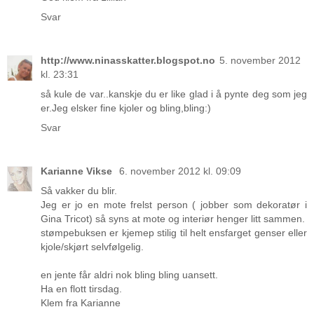
Svar
http://www.ninasskatter.blogspot.no
5. november 2012
kl. 23:31
så kule de var..kanskje du er like glad i å pynte deg som jeg
er.Jeg elsker fine kjoler og bling,bling:)
Svar
Karianne Vikse
6. november 2012 kl. 09:09
Så vakker du blir.
Jeg er jo en mote frelst person ( jobber som dekoratør i
Gina Tricot) så syns at mote og interiør henger litt sammen.
stømpebuksen er kjemep stilig til helt ensfarget genser eller
kjole/skjørt selvfølgelig.
en jente får aldri nok bling bling uansett.
Ha en flott tirsdag.
Klem fra Karianne