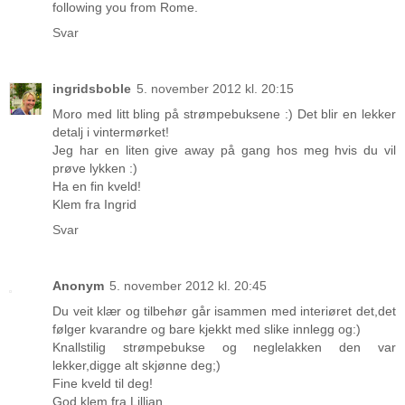
following you from Rome.
Svar
ingridsboble
5. november 2012 kl. 20:15
Moro med litt bling på strømpebuksene :) Det blir en lekker
detalj i vintermørket!
Jeg har en liten give away på gang hos meg hvis du vil
prøve lykken :)
Ha en fin kveld!
Klem fra Ingrid
Svar
Anonym
5. november 2012 kl. 20:45
Du veit klær og tilbehør går isammen med interiøret det,det
følger kvarandre og bare kjekkt med slike innlegg og:)
Knallstilig strømpebukse og neglelakken den var
lekker,digge alt skjønne deg;)
Fine kveld til deg!
God klem fra Lillian