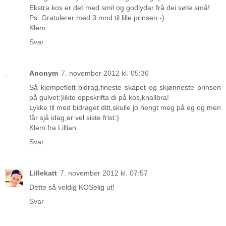
Ekstra kos er det med smil og godlydar frå dei søte små!
Ps. Gratulerer med 3 mnd til lille prinsen:-)
Klem
Svar
Anonym
7. november 2012 kl. 05:36
Så kjempeflott bidrag,fineste skapet og skjønneste prinsen
på gulvet:)likte oppskrifta di på kos,knallbra!
Lykke til med bidraget ditt,skulle jo hengt meg på eg og men
får sjå idag,er vel siste frist:)
Klem fra Lillian
Svar
Lillekatt
7. november 2012 kl. 07:57
Dette så veldig KOSelig ut!
Svar