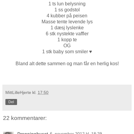
1 ts lun belysning
1 ss godstol
4 kubber på peisen
Masse tente levende lys
1 dæsj lyslenke
6 stk nystekte vaffler
1 kopp te
OG
1 stk baby som smiler
♥
Bland alt dette sammen og man får en herlig kos!
MittLilleHjerte
kl.
17:50
Del
22 kommentarer:
Dronninghuset
6. november 2012 kl. 18:29