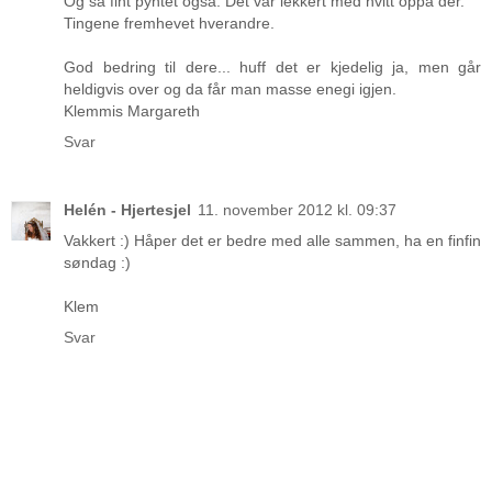
Og så fint pyntet også. Det var lekkert med hvitt oppå der.
Tingene fremhevet hverandre.
God bedring til dere... huff det er kjedelig ja, men går
heldigvis over og da får man masse enegi igjen.
Klemmis Margareth
Svar
Helén - Hjertesjel
11. november 2012 kl. 09:37
Vakkert :) Håper det er bedre med alle sammen, ha en finfin
søndag :)
Klem
Svar