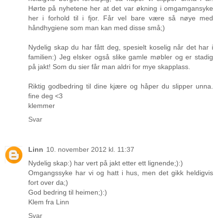
Hørte på nyhetene her at det var økning i omgamgansyke
her i forhold til i fjor. Får vel bare være så nøye med
håndhygiene som man kan med disse små;)
Nydelig skap du har fått deg, spesielt koselig når det har i
familien:) Jeg elsker også slike gamle møbler og er stadig
på jakt! Som du sier får man aldri for mye skapplass.
Riktig godbedring til dine kjære og håper du slipper unna.
fine deg <3
klemmer
Svar
Linn
10. november 2012 kl. 11:37
Nydelig skap:) har vert på jakt etter ett lignende;):)
Omgangssyke har vi og hatt i hus, men det gikk heldigvis
fort over da;)
God bedring til heimen;):)
Klem fra Linn
Svar