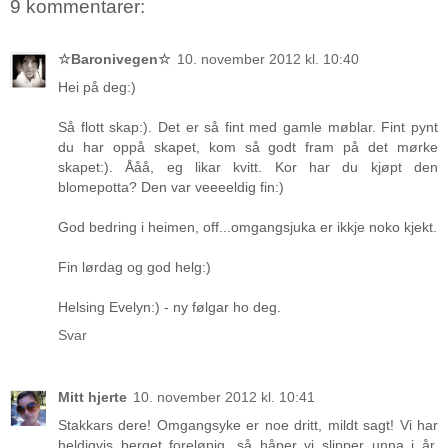
9 kommentarer:
☆Baronivegen☆
10. november 2012 kl. 10:40
Hei på deg:)
Så flott skap:). Det er så fint med gamle møblar. Fint pynt
du har oppå skapet, kom så godt fram på det mørke
skapet:). Ååå, eg likar kvitt. Kor har du kjøpt den
blomepotta? Den var veeeeldig fin:)
God bedring i heimen, off...omgangsjuka er ikkje noko kjekt.
Fin lørdag og god helg:)
Helsing Evelyn:) - ny følgar ho deg.
Svar
Mitt hjerte
10. november 2012 kl. 10:41
Stakkars dere! Omgangsyke er noe dritt, mildt sagt! Vi har
heldigvis berget foreløpig, så håper vi slipper unna i år.