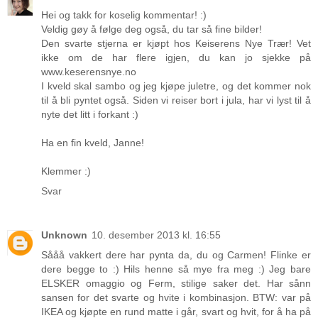
Hei og takk for koselig kommentar! :)
Veldig gøy å følge deg også, du tar så fine bilder!
Den svarte stjerna er kjøpt hos Keiserens Nye Trær! Vet
ikke om de har flere igjen, du kan jo sjekke på
www.keserensnye.no
I kveld skal sambo og jeg kjøpe juletre, og det kommer nok
til å bli pyntet også. Siden vi reiser bort i jula, har vi lyst til å
nyte det litt i forkant :)
Ha en fin kveld, Janne!
Klemmer :)
Svar
Unknown
10. desember 2013 kl. 16:55
Sååå vakkert dere har pynta da, du og Carmen! Flinke er
dere begge to :) Hils henne så mye fra meg :) Jeg bare
ELSKER omaggio og Ferm, stilige saker det. Har sånn
sansen for det svarte og hvite i kombinasjon. BTW: var på
IKEA og kjøpte en rund matte i går, svart og hvit, for å ha på