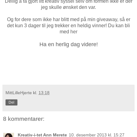
Deilig å få gjort litt kreativ syssel selv om formen ikke er der
jeg skulle ønsket den var.
Og for dere som ikke har blitt med på min giveaway, så er
det kun 3 dager til jeg trekker en heldig vinner! Du kan bli
med
her
Ha en herlig dag videre!
MittLilleHjerte
kl.
13:18
Del
8 kommentarer:
Kreativ-i-tet Ann Merete
10. desember 2013 kl. 15:27