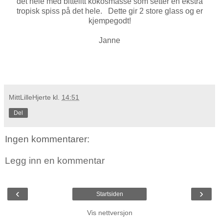
det hele med bittelitt kokosmasse som setter en ekstra
tropisk spiss på det hele. Dette gir 2 store glass og er
kjempegodt!
Janne
MittLilleHjerte
kl.
14:51
Del
Ingen kommentarer:
Legg inn en kommentar
‹
›
Startsiden
Vis nettversjon