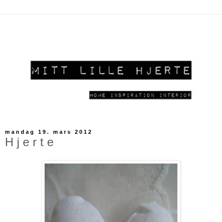
mandag 19. mars 2012
H j e r t e