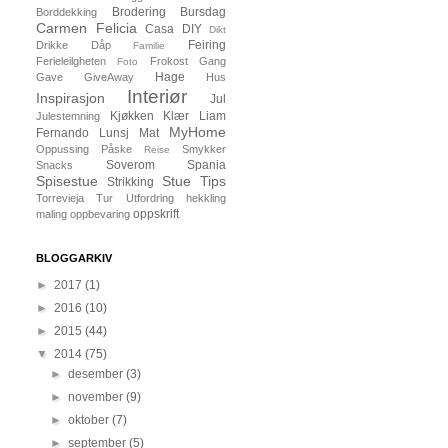
Brodering
Bursdag
Borddekking
Carmen Felicia
Casa
DIY
Dikt
Feiring
Drikke
Dåp
Familie
Ferieleilgheten
Frokost
Gang
Foto
Hage
Gave
GiveAway
Hus
Interiør
Inspirasjon
Jul
Kjøkken
Klær
Liam
Julestemning
MyHome
Fernando
Lunsj
Mat
Oppussing
Påske
Smykker
Reise
Soverom
Spania
Snacks
Spisestue
Stue
Tips
Strikking
Torrevieja
Tur
Utfordring
hekkling
oppskrift
maling
oppbevaring
BLOGGARKIV
►
2017
(1)
►
2016
(10)
►
2015
(44)
▼
2014
(75)
►
desember
(3)
►
november
(9)
►
oktober
(7)
►
september
(5)