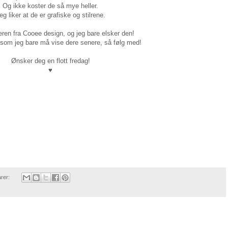
Og ikke koster de så mye heller.
eg liker at de er grafiske og stilrene.
ren fra Cooee design, og jeg bare elsker den!
l som jeg bare må vise dere senere, så følg med!
Ønsker deg en flott fredag!
♥
rer: