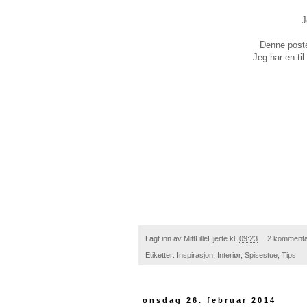
J
Denne poste
Jeg har en ti
Lagt inn av
MittLilleHjerte
kl.
09:23
2 kommenta
Etiketter:
Inspirasjon
,
Interiør
,
Spisestue
,
Tips
onsdag 26. februar 2014