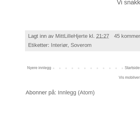
Vi snak
Lagt inn av
MittLilleHjerte
kl.
21:27
45 kommen
Etiketter:
Interiør
,
Soverom
Nyere innlegg
Startsid
Vis mobilver
Abonner på:
Innlegg (Atom)