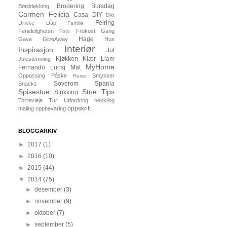
Brodering
Bursdag
Borddekking
Carmen Felicia
Casa
DIY
Dikt
Feiring
Drikke
Dåp
Familie
Ferieleilgheten
Frokost
Gang
Foto
Hage
Gave
GiveAway
Hus
Interiør
Inspirasjon
Jul
Kjøkken
Klær
Liam
Julestemning
MyHome
Fernando
Lunsj
Mat
Oppussing
Påske
Smykker
Reise
Soverom
Spania
Snacks
Spisestue
Stue
Tips
Strikking
Torrevieja
Tur
Utfordring
hekkling
oppskrift
maling
oppbevaring
BLOGGARKIV
►
2017
(1)
►
2016
(10)
►
2015
(44)
▼
2014
(75)
►
desember
(3)
►
november
(9)
►
oktober
(7)
►
september
(5)