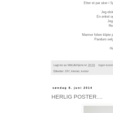
Etter et par uker i Spania, er d
Jeg elsk
En enkel og
Jeg 
Re
Marmor folien klipte 
Panduro selg
Ha
Lagt inn av
MittLilleHjerte
kl.
20:33
Ingen komm
Etiketter:
DIY
,
Interiør
,
kontor
søndag 8. juni 2014
HERLIG POSTER....