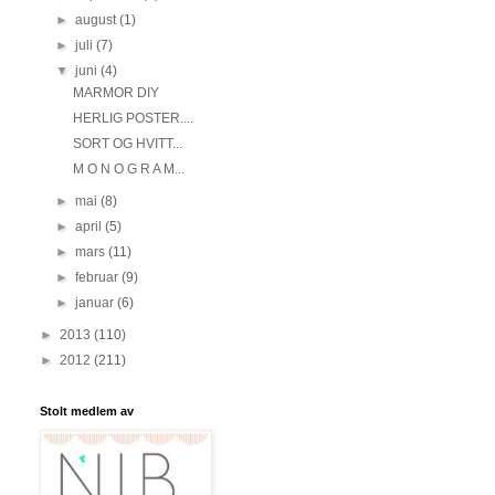
►
august
(1)
►
juli
(7)
▼
juni
(4)
MARMOR DIY
HERLIG POSTER....
SORT OG HVITT...
M O N O G R A M...
►
mai
(8)
►
april
(5)
►
mars
(11)
►
februar
(9)
►
januar
(6)
►
2013
(110)
►
2012
(211)
Stolt medlem av