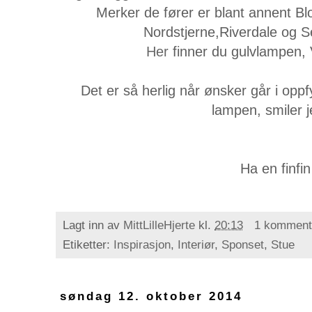
Merker de fører er blant annent Blo
Nordstjerne,Riverdale og Se
Her
finner du gulvlampen, V
Det er så herlig når ønsker går i oppf
lampen, smiler je
Ha en finfin
Lagt inn av
MittLilleHjerte
kl.
20:13
1 komment
Etiketter:
Inspirasjon
,
Interiør
,
Sponset
,
Stue
søndag 12. oktober 2014