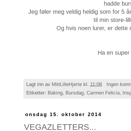
hadde bur
Jeg føler meg veldig heldig som for 5 å
til min store-lil
Og hvis noen lurer, er dette 
Ha en super 
Lagt inn av
MittLilleHjerte
kl.
11:08
Ingen kom
Etiketter:
Baking
,
Bursdag
,
Carmen Felicia
,
Ins
onsdag 15. oktober 2014
VEGAZLETTERS...