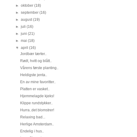
►
oktober
(18)
►
september
(16)
►
august
(19)
►
juli
(16)
►
juni
(21)
►
mai
(18)
▼
april
(16)
Jordbær tærter..
Rødt, hvitt og blått..
Vårens første planting..
Heldigste jenta..
En av mine favoritter..
Platten er vasket..
Hjemmelagde kjeks!
Klippe rundstykker..
Hurra..det blomstrer!
Relaxing bad...
Herlige Amsterdam..
Endelig i hus..