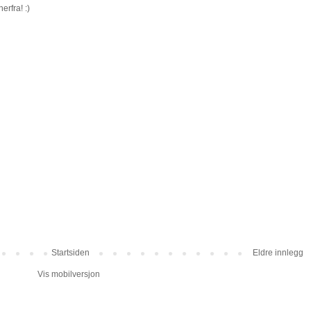
erfra! :)
Startsiden
Eldre innlegg
Vis mobilversjon