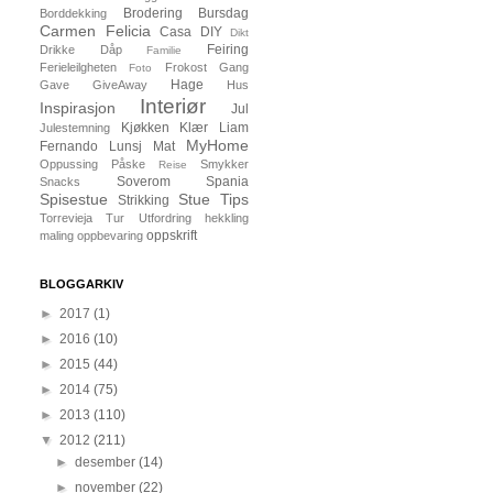
Brodering
Bursdag
Borddekking
Carmen Felicia
Casa
DIY
Dikt
Feiring
Drikke
Dåp
Familie
Ferieleilgheten
Frokost
Gang
Foto
Hage
Gave
GiveAway
Hus
Interiør
Inspirasjon
Jul
Kjøkken
Klær
Liam
Julestemning
MyHome
Fernando
Lunsj
Mat
Oppussing
Påske
Smykker
Reise
Soverom
Spania
Snacks
Spisestue
Stue
Tips
Strikking
Torrevieja
Tur
Utfordring
hekkling
oppskrift
maling
oppbevaring
BLOGGARKIV
►
2017
(1)
►
2016
(10)
►
2015
(44)
►
2014
(75)
►
2013
(110)
▼
2012
(211)
►
desember
(14)
►
november
(22)