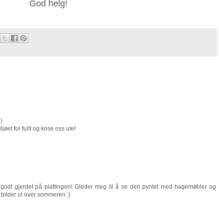
God helg!
))
jøet for fullt og kose oss ute!
te godt gjerdet på plattingen! Gleder meg til å se den pyntet med hagemøbler og
bilder ut over sommeren :)