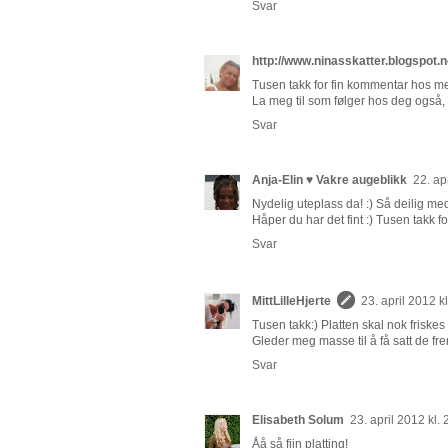
Svar
http://www.ninasskatter.blogspot.
Tusen takk for fin kommentar hos meg
La meg til som følger hos deg også, n
Svar
Anja-Elin ♥ Vakre augeblikk
22. ap
Nydelig uteplass da! :) Så deilig med
Håper du har det fint :) Tusen takk f
Svar
MittLilleHjerte
23. april 2012 k
Tusen takk:) Platten skal nok friske
Gleder meg masse til å få satt de frem
Svar
Elisabeth Solum
23. april 2012 kl.
Åå så fiin platting!