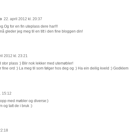
no
22. april 2012 kl. 20:37
.Og for en fin uteplass dere har!!!
å gleder jeg meg til en titt i den fine bloggen din!
ril 2012 kl. 23:21
 stor plass :) Blir nok lekker med utemøbler!
or fine ord :) La meg til som følger hos deg og :) Ha ein deilig kveld :) Godklem
l. 15:12
s opp med møbler og diverse:)
 og tatt de i bruk :)
 22:18