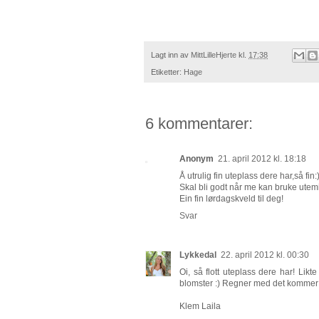
Lagt inn av
MittLilleHjerte
kl.
17:38
Etiketter:
Hage
6 kommentarer:
Anonym
21. april 2012 kl. 18:18
Å utrulig fin uteplass dere har,så fin:
Skal bli godt når me kan bruke utemil
Ein fin lørdagskveld til deg!
Svar
Lykkedal
22. april 2012 kl. 00:30
Oi, så flott uteplass dere har! Lik
blomster :) Regner med det kommer 
Klem Laila