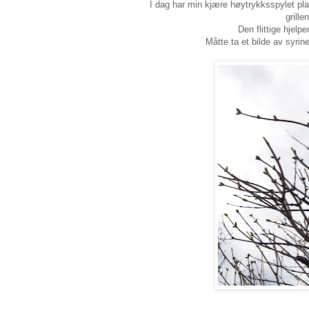
I dag har min kjære høytrykksspylet plat
grille
Den flittige hjelp
Måtte ta et bilde av syrine