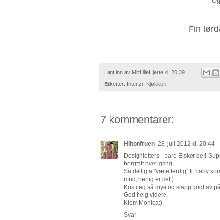
Og 
Fin lør
Lagt inn av
MittLilleHjerte
kl.
20:39
Etiketter:
Interiør
,
Kjøkken
7 kommentarer:
Hiltonfruen
28. juli 2012 kl. 20:44
Designletters - bare Elsker de!! Supe
bergtatt hver gang.
Så deilig å "være ferdig" til baby 
mnd, herlig er det:)
Kos deg så mye og slapp godt av på s
God helg videre.
Klem Monica:)
Svar