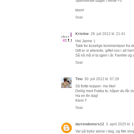
Spennende dager i vente <3
klem!
Svar
Kristine
29. juli 2012 kl. 21:41
Hei Janne :)
Takk for koselige kommentarer fra deg
Gift er vi allerede, giftet oss i all
Så nå må vi ta igjen i år. Familie og 
Svar
Tino
30. juli 2012 kl. 07:29
Så flotte kopper- me like!
Deilig med Pukka te, håper du får sla
Ha en fin dag!
Klem T
Svar
darrendemers12
3. april 2025 kl. 
Var på bytur alene i dag, og fikk shop