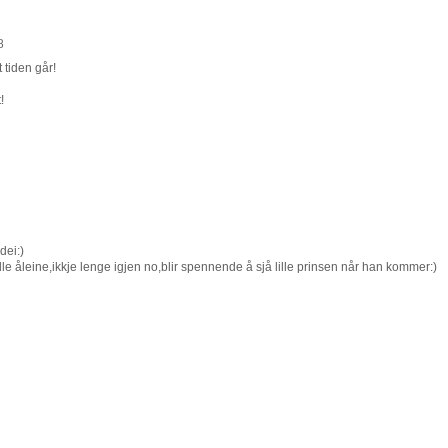
8
t tiden går!
!
dei:)
dle åleine,ikkje lenge igjen no,blir spennende å sjå lille prinsen når han kommer:)