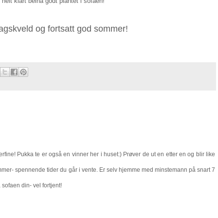
helt klart beina godt plantet i sofaen!
dagskveld og fortsatt god sommer!
rfine! Pukka te er også en vinner her i huset:) Prøver de ut en etter en og blir like
kommer- spennende tider du går i vente. Er selv hjemme med minstemann på snart 7
ofaen din- vel fortjent!