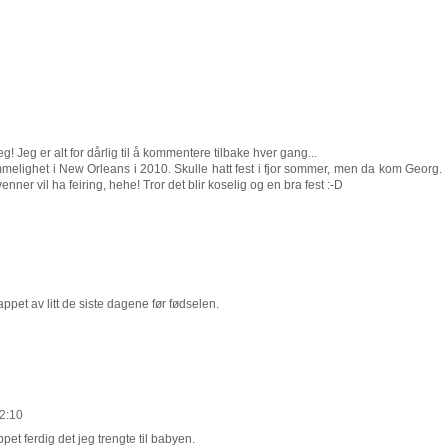
! Jeg er alt for dårlig til å kommentere tilbake hver gang...
 hemmelighet i New Orleans i 2010. Skulle hatt fest i fjor sommer, men da kom Georg.
venner vil ha feiring, hehe! Tror det blir koselig og en bra fest :-D
ppet av litt de siste dagene før fødselen.
12:10
pet ferdig det jeg trengte til babyen.