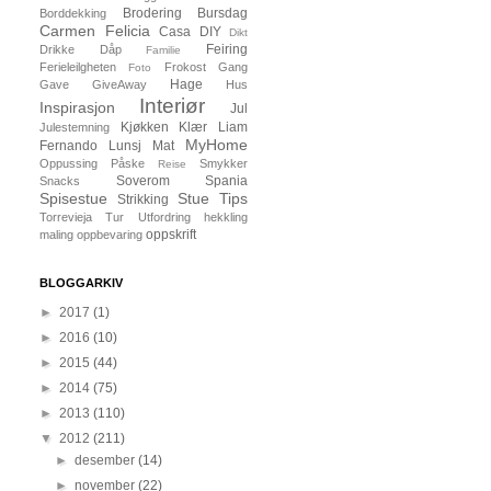
Brodering
Bursdag
Borddekking
Carmen Felicia
Casa
DIY
Dikt
Feiring
Drikke
Dåp
Familie
Ferieleilgheten
Frokost
Gang
Foto
Hage
Gave
GiveAway
Hus
Interiør
Inspirasjon
Jul
Kjøkken
Klær
Liam
Julestemning
MyHome
Fernando
Lunsj
Mat
Oppussing
Påske
Smykker
Reise
Soverom
Spania
Snacks
Spisestue
Stue
Tips
Strikking
Torrevieja
Tur
Utfordring
hekkling
oppskrift
maling
oppbevaring
BLOGGARKIV
►
2017
(1)
►
2016
(10)
►
2015
(44)
►
2014
(75)
►
2013
(110)
▼
2012
(211)
►
desember
(14)
►
november
(22)