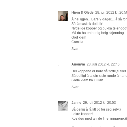
Hjem & Glede
28. juli 2012 kl. 20:5
Å hei igjen....Bare 9 dager.....å så for
Så fantastisk det blir!
Nydelige kopper og pukka te er godt
Må du ha en herlig helg skjønning.
God klem
Camilla.
Svar
Anonym
28. juli 2012 kl. 22:40
Dei koppene er bare så flotte,elsker 
Så deiligt å ta ein siste runde å han
Gode klem fra Lillian
Svar
Janne
29. juli 2012 kl. 20:53
Så deilig å få litt tid for seg selv:)
Lekre kopper!
Kos deg med te i de fine finingene;))