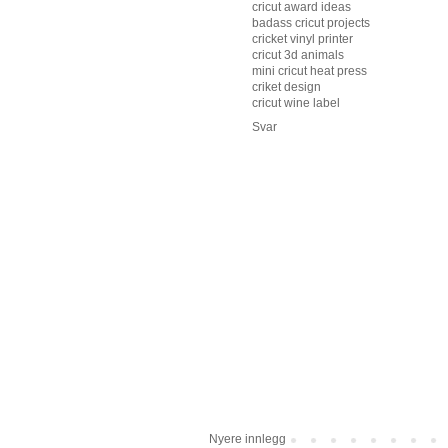
cricut award ideas
badass cricut projects
cricket vinyl printer
cricut 3d animals
mini cricut heat press
criket design
cricut wine label
Svar
Nyere innlegg