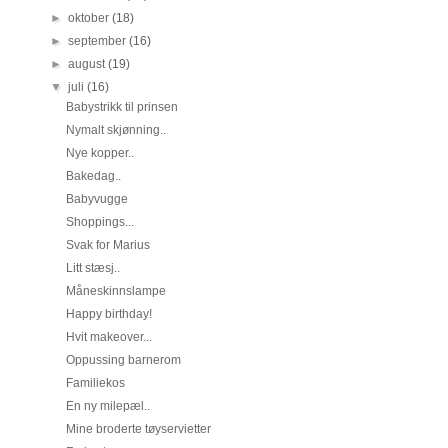
►
oktober
(18)
►
september
(16)
►
august
(19)
▼
juli
(16)
Babystrikk til prinsen
Nymalt skjønning..
Nye kopper..
Bakedag..
Babyvugge
Shoppings...
Svak for Marius
Litt stæsj..
Måneskinnslampe
Happy birthday!
Hvit makeover...
Oppussing barnerom
Familiekos
En ny milepæl..
Mine broderte tøyservietter