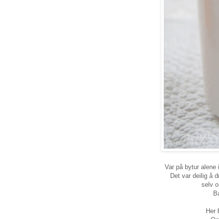
Var på bytur alene i
Det var deilig å 
selv o
B
Her 