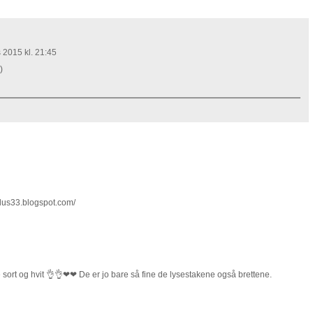
 2015 kl. 21:45
)
lus33.blogspot.com/
 sort og hvit 👌👌❤❤ De er jo bare så fine de lysestakene også brettene.