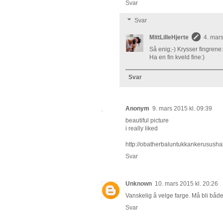
Svar
Svar
MittLilleHjerte
4. mars
Så enig;-) Krysser fingrene:
Ha en fin kveld fine:)
Svar
Anonym
9. mars 2015 kl. 09:39
beautiful picture
i really liked
http://obatherbaluntukkankerususha
Svar
Unknown
10. mars 2015 kl. 20:26
Vanskelig å velge farge. Må bli både
Svar