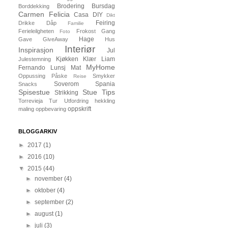
Brodering
Bursdag
Borddekking
Carmen Felicia
Casa
DIY
Dikt
Feiring
Drikke
Dåp
Familie
Ferieleilgheten
Frokost
Gang
Foto
Hage
Gave
GiveAway
Hus
Interiør
Inspirasjon
Jul
Kjøkken
Klær
Liam
Julestemning
MyHome
Fernando
Lunsj
Mat
Oppussing
Påske
Smykker
Reise
Soverom
Spania
Snacks
Spisestue
Stue
Tips
Strikking
Torrevieja
Tur
Utfordring
hekkling
oppskrift
maling
oppbevaring
BLOGGARKIV
►
2017
(1)
►
2016
(10)
▼
2015
(44)
►
november
(4)
►
oktober
(4)
►
september
(2)
►
august
(1)
►
juli
(3)