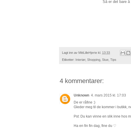
Så er det bare å
Lagt inn av
MittLilleHjerte
kl.
13:33
Etiketter:
Interiør
,
Shopping
,
Stue
,
Tips
4 kommentarer:
Unknown
4. mars 2015 kl. 17:03
De er råfine :)
Gleder meg til de kommer i butikk, no
Pst: Du kan vinne en slik inne hos m
Ha en fin fin dag, fine du ♡