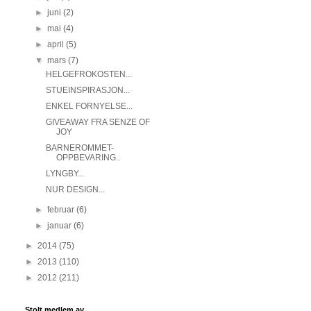
►
juni
(2)
►
mai
(4)
►
april
(5)
▼
mars
(7)
HELGEFROKOSTEN...
STUEINSPIRASJON...
ENKEL FORNYELSE...
GIVEAWAY FRA SENZE OF
JOY
BARNEROMMET-
OPPBEVARING..
LYNGBY...
NUR DESIGN...
►
februar
(6)
►
januar
(6)
►
2014
(75)
►
2013
(110)
►
2012
(211)
Stolt medlem av