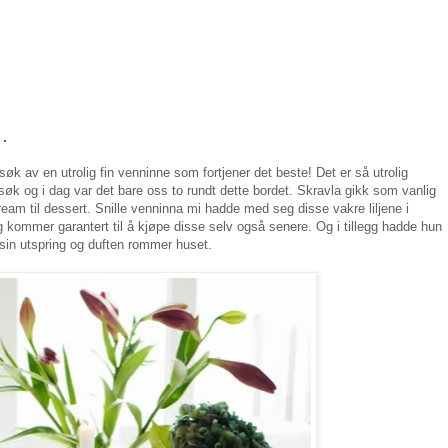
.
søk av en utrolig fin venninne som fortjener det beste! Det er så utrolig
esøk og i dag var det bare oss to rundt dette bordet. Skravla gikk som vanlig
eam til dessert. Snille venninna mi hadde med seg disse vakre liljene i
 kommer garantert til å kjøpe disse selv også senere. Og i tillegg hadde hun
 sin utspring og duften rommer huset.