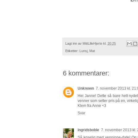
Lagt inn av
MittLilleHjerte
kl.
20:25
Etiketter:
Lunsj
,
Mat
6 kommentarer:
Unknown
7. november 2013 kl. 21:
Hei Janne! Dette så bare helt nydelig
venner som setter pris på en, virkelig
Klem fra Anne <3
Svar
ingridsboble
7. november 2013 kl. 
Så koselig med venninne-date! Og så