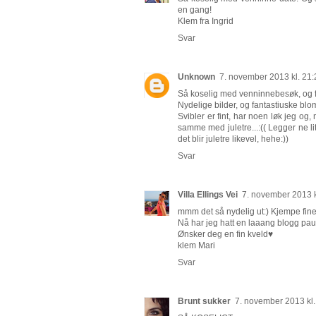
en gang!
Klem fra Ingrid
Svar
Unknown
7. november 2013 kl. 21:
Så koselig med venninnebesøk, og for
Nydelige bilder, og fantastiuske blo
Svibler er fint, har noen løk jeg og,
samme med juletre...:(( Legger ne l
det blir juletre likevel, hehe:))
Svar
Villa Ellings Vei
7. november 2013 k
mmm det så nydelig ut:) Kjempe fine 
Nå har jeg hatt en laaang blogg paus
Ønsker deg en fin kveld♥
klem Mari
Svar
Brunt sukker
7. november 2013 kl.