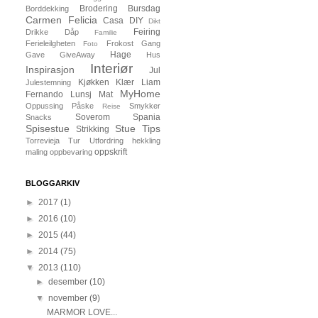
Brodering
Bursdag
Borddekking
Carmen Felicia
Casa
DIY
Dikt
Feiring
Drikke
Dåp
Familie
Ferieleilgheten
Frokost
Gang
Foto
Hage
Gave
GiveAway
Hus
Interiør
Inspirasjon
Jul
Kjøkken
Klær
Liam
Julestemning
MyHome
Fernando
Lunsj
Mat
Oppussing
Påske
Smykker
Reise
Soverom
Spania
Snacks
Spisestue
Stue
Tips
Strikking
Torrevieja
Tur
Utfordring
hekkling
oppskrift
maling
oppbevaring
BLOGGARKIV
►
2017
(1)
►
2016
(10)
►
2015
(44)
►
2014
(75)
▼
2013
(110)
►
desember
(10)
▼
november
(9)
MARMOR LOVE...