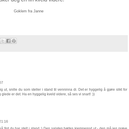
Goklem fra Janne
07
 ut, snille du som steller i stand til venninna di. Det er hyggelig å gjøre slikt for
 glede er det. Ha en hyggelig kveld videre, så ses vi snart! :))
21:16
 fint du har stelt i stand :) Den salaten hørtes kjempegod ut - den må jeg prøve