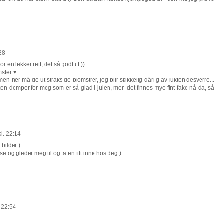
28
 en lekker rett, det så godt ut:))
mster ♥
 men her må de ut straks de blomstrer, jeg blir skikkelig dårlig av lukten desverre...
iten demper for meg som er så glad i julen, men det finnes mye fint fake nå da, så
l. 22:14
bilder:)
e og gleder meg til og ta en titt inne hos deg:)
 22:54