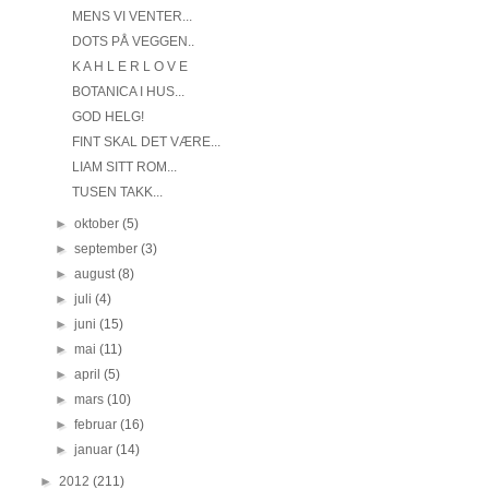
MENS VI VENTER...
DOTS PÅ VEGGEN..
K A H L E R L O V E
BOTANICA I HUS...
GOD HELG!
FINT SKAL DET VÆRE...
LIAM SITT ROM...
TUSEN TAKK...
►
oktober
(5)
►
september
(3)
►
august
(8)
►
juli
(4)
►
juni
(15)
►
mai
(11)
►
april
(5)
►
mars
(10)
►
februar
(16)
►
januar
(14)
►
2012
(211)